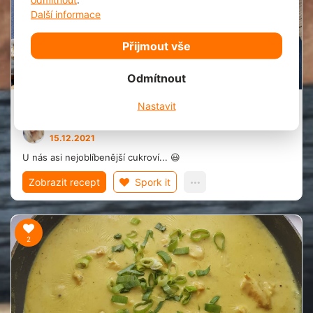
Další informace
Přijmout vše
20 min.
Odmítnout
Perníčky
Nastavit
Denisa Kronusová
0
15.12.2021
U nás asi nejoblíbenější cukroví... 😃
Zobrazit recept
Spork it
2