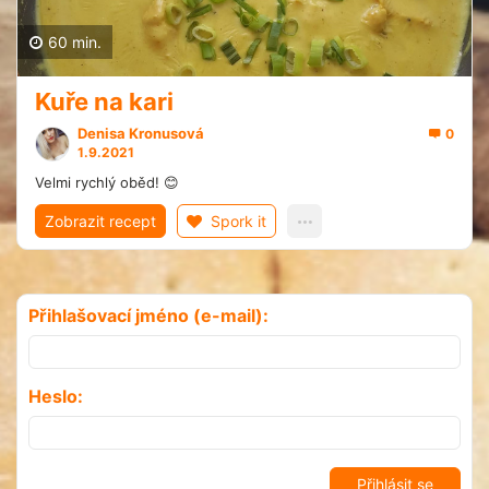
60 min.
Kuře na kari
Denisa Kronusová
0
1.9.2021
Velmi rychlý oběd! 😊
Zobrazit recept
Spork it
Přihlašovací jméno (e-mail):
Heslo: