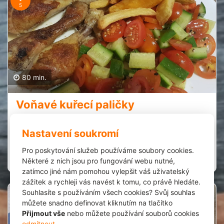
5
80 min.
Voňavé kuřecí paličky
Denisa Kronusová
1
24.1.2022
Nastavení soukromí
Extrémně jednoduchý a rychlý!
Pro poskytování služeb používáme soubory cookies.
Zobrazit recept
Spork it
Některé z nich jsou pro fungování webu nutné,
zatímco jiné nám pomohou vylepšit váš uživatelský
zážitek a rychleji vás navést k tomu, co právě hledáte.
Souhlasíte s používáním všech cookies? Svůj souhlas
1
můžete snadno definovat kliknutím na tlačítko
Přijmout vše
nebo můžete používání souborů cookies
odmítnout
.