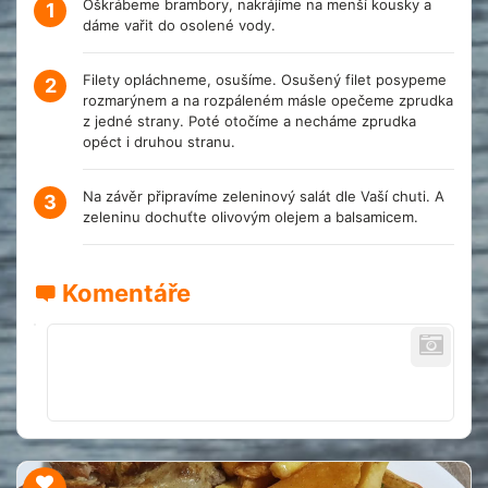
Oškrábeme brambory, nakrájíme na menší kousky a
1
dáme vařit do osolené vody.
Filety opláchneme, osušíme. Osušený filet posypeme
2
rozmarýnem a na rozpáleném másle opečeme zprudka
z jedné strany. Poté otočíme a necháme zprudka
opéct i druhou stranu.
Na závěr připravíme zeleninový salát dle Vaší chuti. A
3
zeleninu dochuťte olivovým olejem a balsamicem.
Komentáře