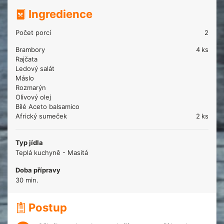
Ingredience
Počet porcí
2
Brambory
4
ks
Rajčata
Ledový salát
Máslo
Rozmarýn
Olivový olej
Bílé Aceto balsamico
Africký sumeček
2
ks
Typ jídla
Teplá kuchyně - Masitá
Doba přípravy
30 min.
Postup