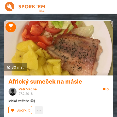
4
30 min.
Africký sumeček na másle
Petr Vácha
0
27.2.2018
lehká večeře 😊)
Spork it