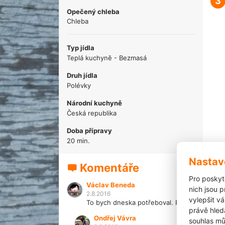
3
Opečený chleba
Chleba
Typ jídla
Teplá kuchyně - Bezmasá
Druh jídla
Polévky
Národní kuchyně
Česká republika
Doba přípravy
20 min.
Nastav
Komentáře
Pro poskyt
Václav Beneda
nich jsou 
2.8.2016
vylepšit vá
To bych dneska potřeboval. Přijedeš mi jí ud
právě hled
Ondřej Vávra
souhlas mů