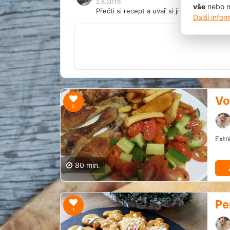
2.8.2016
vše
nebo m
Přečti si recept a uvař si ji sám, ty ochlas
Další info
Vo
5
Extr
80 min.
Pe
1