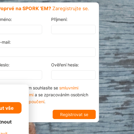
Poprvé na SPORK 'EM?
Zaregistrujte se.
méno:
Příjmení:
-mail:
eslo:
Ověření hesla:
Přihlášením souhlasíte se
smluvními
podmínkami
a se zpracováním osobních
údajů dle
poučení
.
ut vše
tnout
avit