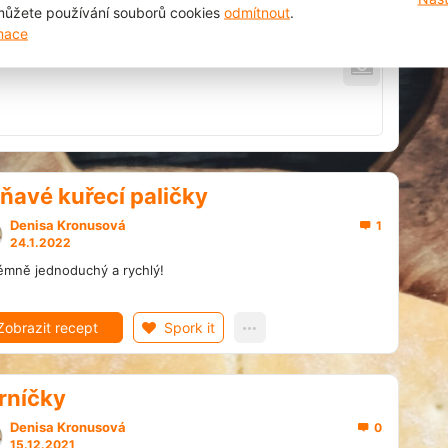
ůžete používání souborů cookies
odmítnout
.
to 😃
rmace
ňavé kuřecí paličky
Denisa Kronusová
1
24.1.2022
émně jednoduchý a rychlý!
Zobrazit recept
Spork it
rníčky
Denisa Kronusová
0
15.12.2021