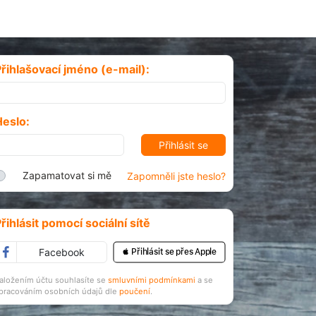
řihlašovací jméno (e-mail):
Heslo:
Zapamatovat si mě
Zapomněli jste heslo?
řihlásit pomocí sociální sítě
Facebook
 Přihlásit se přes Apple
aložením účtu souhlasíte se
smluvními podmínkami
a se
pracováním osobních údajů dle
poučení
.