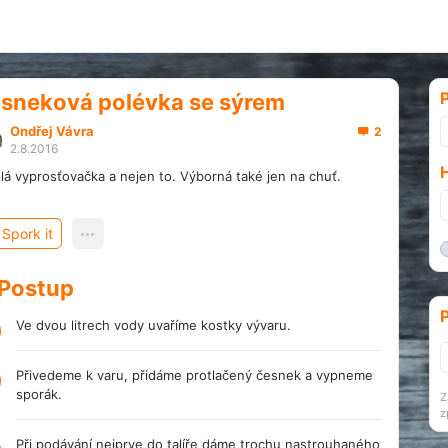
P
sneková polévka se sýrem
Ondřej Vávra
2
2.8.2016
lá vyprosťovačka a nejen to. Výborná také jen na chuť.
Spork it
Postup
P
Ve dvou litrech vody uvaříme kostky vývaru.
Přivedeme k varu, přidáme protlačený česnek a vypneme
sporák.
Z
z
Při podávání nejprve do talíře dáme trochu nastrouhaného