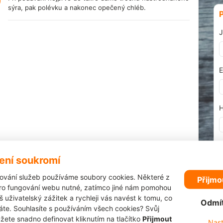
sýra, pak polévku a nakonec opečený chléb.
J
E
H
ení soukromí
ování služeb používáme soubory cookies. Některé z
Přijmo
1
pro fungování webu nutné, zatímco jiné nám pomohou
š uživatelský zážitek a rychleji vás navést k tomu, co
elat?
Odmí
áte. Souhlasíte s používáním všech cookies? Svůj
0
žete snadno definovat kliknutím na tlačítko
Přijmout
Nast