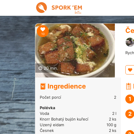
Če
10
Rych
20 min.
Ingredience
Počet porcí
2
1
Polévka
2
Voda
2
l
Knorr Bohatý bujón kuřecí
2
ks
Uzený eidam
100
g
Česnek
2
ks