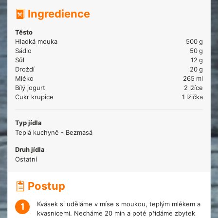
Ingredience
Těsto
Hladká mouka
500
g
Sádlo
50
g
Sůl
12
g
Droždí
20
g
Mléko
265
ml
Bílý jogurt
2
lžíce
Cukr krupice
1
lžička
Typ jídla
Teplá kuchyně - Bezmasá
Druh jídla
Ostatní
Postup
Kvásek si uděláme v míse s moukou, teplým mlékem a
1
kvasnicemi. Necháme 20 min a poté přidáme zbytek