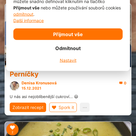
můžete snadno definovat kliknutím na tlačítko
Přijmout vše
nebo můžete používání souborů cookies
odmítnout
.
1
Další informace
Přijmout vše
Odmítnout
20 min.
Nastavit
Perníčky
Denisa Kronusová
0
15.12.2021
U nás asi nejoblíbenější cukroví... 😃
Zobrazit recept
Spork it
2