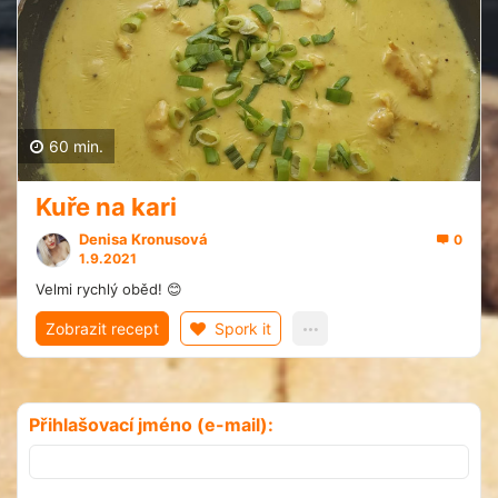
60 min.
Kuře na kari
Denisa Kronusová
0
1.9.2021
Velmi rychlý oběd! 😊
Zobrazit recept
Spork it
Přihlašovací jméno (e-mail):