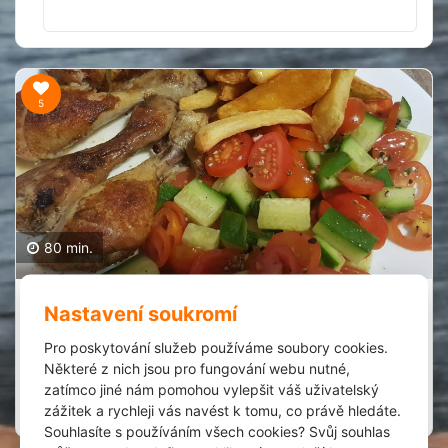
5
80 min.
Voňavé kuřecí paličky
Nastavení soukromí
Denisa Kronusová
1
Pro poskytování služeb používáme soubory cookies.
24.1.2022
Některé z nich jsou pro fungování webu nutné,
Extrémně jednoduchý a rychlý!
zatímco jiné nám pomohou vylepšit váš uživatelský
zážitek a rychleji vás navést k tomu, co právě hledáte.
Zobrazit recept
Spork it
Souhlasíte s používáním všech cookies? Svůj souhlas