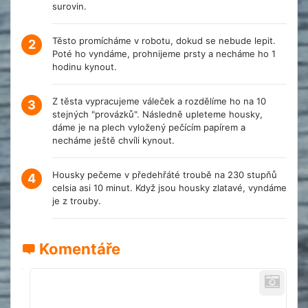
surovin.
Těsto promícháme v robotu, dokud se nebude lepit.
2
Poté ho vyndáme, prohnijeme prsty a necháme ho 1
hodinu kynout.
Z těsta vypracujeme váleček a rozdělíme ho na 10
3
stejných "provázků". Následně upleteme housky,
dáme je na plech vyložený pečícím papírem a
necháme ještě chvíli kynout.
Housky pečeme v předehřáté troubě na 230 stupňů
4
celsia asi 10 minut. Když jsou housky zlatavé, vyndáme
je z trouby.
Komentáře