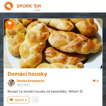
2
Domácí housky
Denisa Kronusová
0
26.3.2021
Recept na domácí housky od kamarádky. Mňam! 😊
Spork it