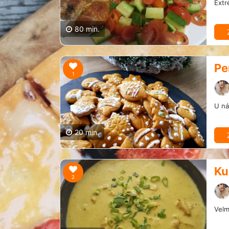
Extr
80 min.
Pe
1
U ná
20 min.
Ku
2
Velm