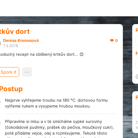
P
tkův dort
Denisa Kronusová
0
7.3.2018
oduchý recept na oblíbený krtkův dort... 😊
Spork it
Postup
P
Nejprve vyhřejeme troubu na 180 °C. dortovou formu
vytřeme tukem a vysypeme hrubou moukou.
Připravíme si mísu a v té smícháme sypké suroviny
Z
(čokoládové pudinky, prášek do pečiva, moučkový cukr),
z
poté přidáme vejce, olej a rozmixujeme. Tekuté těsto