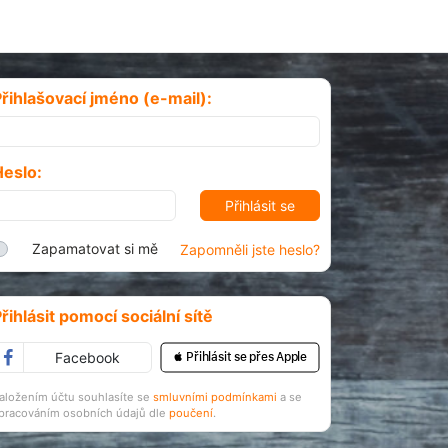
řihlašovací jméno (e-mail):
Heslo:
Zapamatovat si mě
Zapomněli jste heslo?
řihlásit pomocí sociální sítě
Facebook
 Přihlásit se přes Apple
aložením účtu souhlasíte se
smluvními podmínkami
a se
pracováním osobních údajů dle
poučení
.