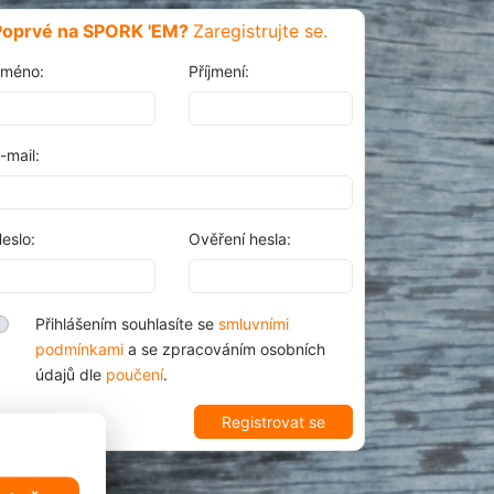
Poprvé na SPORK 'EM?
Zaregistrujte se.
méno:
Příjmení:
-mail:
eslo:
Ověření hesla:
Přihlášením souhlasíte se
smluvními
podmínkami
a se zpracováním osobních
údajů dle
poučení
.