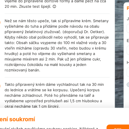
vlijeme do připravené dortové formy a dáme péct na cca
20 min. Zkuste test špejlí. 😊
J
Než se nám těsto upeče, tak si připravíme krém. Smetany
vyšleháme do tuha a přidáme podle návodu na obalu
připravený želatinový ztužovač. (doporučuji Dr. Oetker).
Kdyby někdo obal poškodil nebo vyhodil, tak se připravuje
E
takto: Obsah sáčku vsypeme do 100 ml vlažné vody a 30
vteřin mícháme (opravdu 30 vteřin, nebo budou v krému
hrudky) a poté ho vlijeme do vyšlehané smetany a
mixujeme mixérem asi 2 min. Pak už jen přidáme cukr,
H
rozkrájenou čokoládu na malé kousky a jeden
rozmixovaný banán.
Takto připravený krém dáme vychladnout tak na 30 min
do lednice a vrátíme se ke korpusu. Upečený korpus
necháme zchladnout. Poté ho přendáme na talíř a
vydlabeme uprostřed prohlubeň asi 1,5 cm hlubokou a
okraj necháme tak 1 cm široký.
ení soukromí
Vydlabanou část korpusu rozdrobíme do misky a necháme
stranou. Prohlubeň v korpusu poklademe banány
ování služeb používáme soubory cookies. Některé z