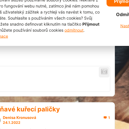
Přijmo
rozkrájenými napůl. Pak přidáme krém, který dáme do
pro fungování webu nutné, zatímco jiné nám pomohou
mezer mezi banány, na ně a navršíme ho do kopulovitého
š uživatelský zážitek a rychleji vás navést k tomu, co
tvaru.
Odmí
áte. Souhlasíte s používáním všech cookies? Svůj
žete snadno definovat kliknutím na tlačítko
Přijmout
Nast
Nakonec jen dort posypeme drobením, které už máme
ůžete používání souborů cookies
odmítnout
.
připravené. Dobrou chuť! 😊
rmace
ňavé kuřecí paličky
Denisa Kronusová
1
24.1.2022