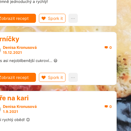
émně jednoduchý a rychlý!
Zobrazit recept
Spork it
rníčky
Denisa Kronusová
0
15.12.2021
s asi nejoblíbenější cukroví... 😃
Zobrazit recept
Spork it
ře na kari
Denisa Kronusová
0
1.9.2021
i rychlý oběd! 😊