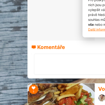
nich jsou 
vylepšit vá
právě hled
souhlas mů
6
vše
nebo m
Další info
Komentáře
Vo
5