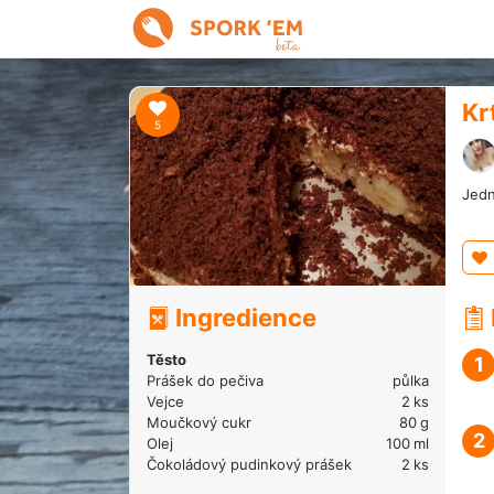
Kr
5
Jedn
Ingredience
Těsto
1
Prášek do pečiva
půlka
Vejce
2
ks
Moučkový cukr
80
g
2
Olej
100
ml
Čokoládový pudinkový prášek
2
ks