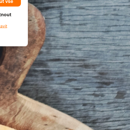
ut vše
tnout
avit