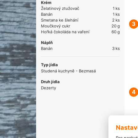
Krém
Želatinový ztužovač
1
ks
Banán
1
ks
Smetana ke šlehání
2
ks
3
Moučkový cukr
20
g
Hořká čokoláda na vaření
60
g
Náplň
Banán
3
ks
Typ jídla
Studená kuchyně - Bezmasá
Druh jídla
Dezerty
4
Nastav
5
Pro poskyt