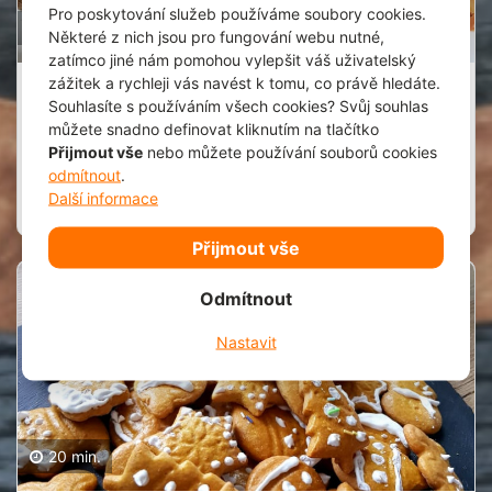
Pro poskytování služeb používáme soubory cookies.
80 min.
Některé z nich jsou pro fungování webu nutné,
zatímco jiné nám pomohou vylepšit váš uživatelský
zážitek a rychleji vás navést k tomu, co právě hledáte.
Voňavé kuřecí paličky
Souhlasíte s používáním všech cookies? Svůj souhlas
Denisa Kronusová
1
můžete snadno definovat kliknutím na tlačítko
24.1.2022
Přijmout vše
nebo můžete používání souborů cookies
Extrémně jednoduchý a rychlý!
odmítnout
.
Další informace
Zobrazit recept
Spork it
Přijmout vše
Odmítnout
1
Nastavit
20 min.