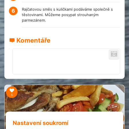
Rajčatovou směs s kuličkami podáváme společně s
6
těstovinami. Můžeme posypat strouhaným
parmezánem.
Komentáře
5
Nastavení soukromí