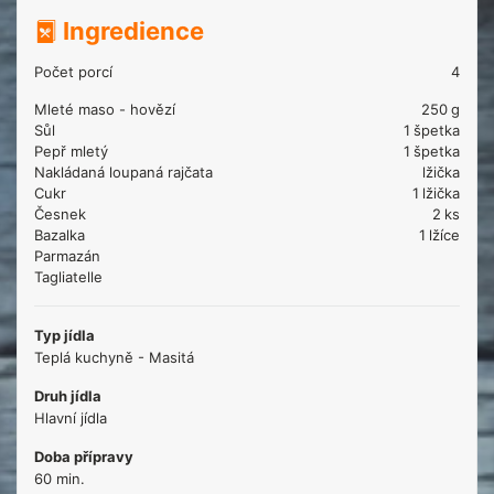
Ingredience
Počet porcí
4
Mleté maso - hovězí
250
g
Sůl
1
špetka
Pepř mletý
1
špetka
Nakládaná loupaná rajčata
lžička
Cukr
1
lžička
Česnek
2
ks
Bazalka
1
lžíce
Parmazán
Tagliatelle
Typ jídla
Teplá kuchyně - Masitá
Druh jídla
Hlavní jídla
Doba přípravy
60 min.