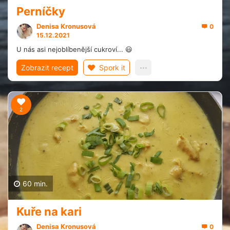
Perníčky
Denisa Kronusová
0
15.12.2021
U nás asi nejoblíbenější cukroví... 😃
Zobrazit recept
Spork it
2
60 min.
Kuře na kari
Denisa Kronusová
0