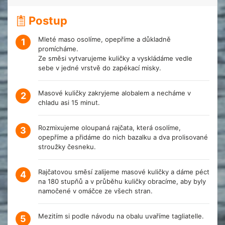
Postup
Mleté maso osolíme, opepříme a důkladně
1
promícháme.
Ze směsi vytvarujeme kuličky a vyskládáme vedle
sebe v jedné vrstvě do zapékací misky.
Masové kuličky zakryjeme alobalem a necháme v
2
chladu asi 15 minut.
Rozmixujeme oloupaná rajčata, která osolíme,
3
opepříme a přidáme do nich bazalku a dva prolisované
stroužky česneku.
Rajčatovou směsí zalijeme masové kuličky a dáme péct
4
na 180 stupňů a v průběhu kuličky obracíme, aby byly
namočené v omáčce ze všech stran.
Mezitím si podle návodu na obalu uvaříme tagliatelle.
5