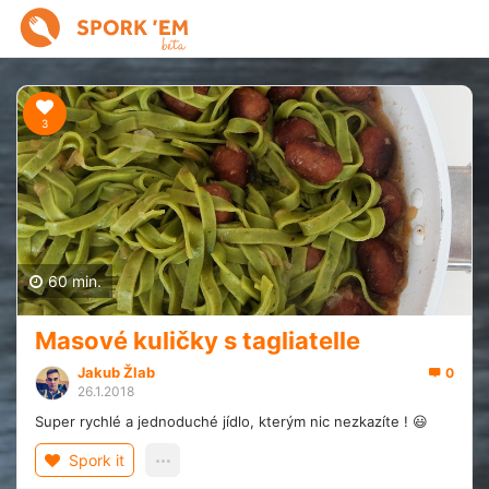
3
60 min.
Masové kuličky s tagliatelle
Jakub Žlab
0
26.1.2018
Super rychlé a jednoduché jídlo, kterým nic nezkazíte ! 😃
Spork it