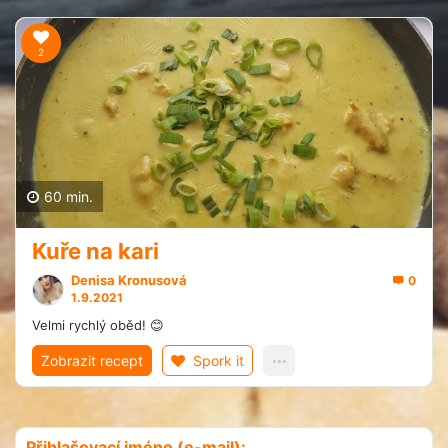
2
60 min.
Kuře na kari
Denisa Kronusová
0
1.9.2021
Velmi rychlý oběd! 😊
Zobrazit recept
Spork it
Přihlašovací jméno (e-mail):