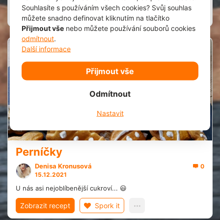
Souhlasíte s používáním všech cookies? Svůj souhlas
Zobrazit recept
Spork it
můžete snadno definovat kliknutím na tlačítko
Přijmout vše
nebo můžete používání souborů cookies
odmítnout
.
Další informace
1
Přijmout vše
Odmítnout
Nastavit
20 min.
Perníčky
Denisa Kronusová
0
15.12.2021
U nás asi nejoblíbenější cukroví... 😃
Zobrazit recept
Spork it