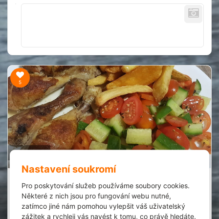
5
80 min.
Nastavení soukromí
Voňavé kuřecí paličky
Pro poskytování služeb používáme soubory cookies.
Denisa Kronusová
1
Některé z nich jsou pro fungování webu nutné,
24.1.2022
zatímco jiné nám pomohou vylepšit váš uživatelský
Extrémně jednoduchý a rychlý!
zážitek a rychleji vás navést k tomu, co právě hledáte.