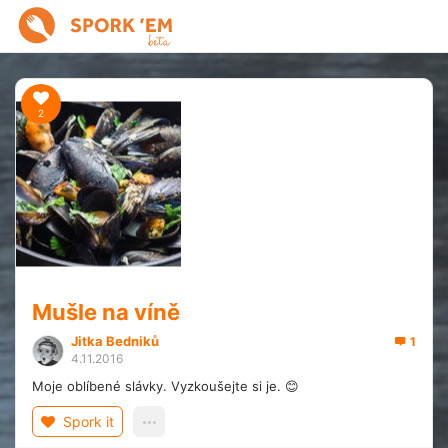
2
Mušle na víně
Jitka Bedniků
1
4.11.2016
Moje oblíbené slávky. Vyzkoušejte si je. 😊
Spork it