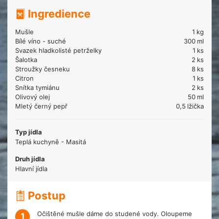
Ingredience
Mušle
1
kg
Bílé víno - suché
300
ml
Svazek hladkolisté petrželky
1
ks
Šalotka
2
ks
Stroužky česneku
8
ks
Citron
1
ks
Snítka tymiánu
2
ks
Olivový olej
50
ml
Mletý černý pepř
0,5
lžička
Typ jídla
Teplá kuchyně - Masitá
Druh jídla
Hlavní jídla
Postup
Očištěné mušle dáme do studené vody. Oloupeme
1