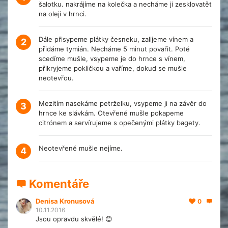
šalotku. nakrájíme na kolečka a necháme ji zesklovatět
na oleji v hrnci.
Dále přisypeme plátky česneku, zalijeme vínem a
2
přidáme tymián. Necháme 5 minut povařit. Poté
scedíme mušle, vsypeme je do hrnce s vínem,
přikryjeme pokličkou a vaříme, dokud se mušle
neotevřou.
Mezitím nasekáme petrželku, vsypeme ji na závěr do
3
hrnce ke slávkám. Otevřené mušle pokapeme
citrónem a servírujeme s opečenými plátky bagety.
Neotevřené mušle nejíme.
4
Komentáře
Denisa Kronusová
0
10.11.2016
Jsou opravdu skvělé! 😊