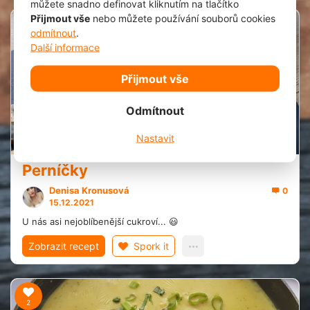
můžete snadno definovat kliknutím na tlačítko
Přijmout vše
nebo můžete používání souborů cookies
odmítnout
.
1
Další informace
Přijmout vše
Odmítnout
20 min.
Nastavit
Perníčky
Denisa Kronusová
0
15.12.2021
U nás asi nejoblíbenější cukroví... 😃
Zobrazit recept
Spork it
2