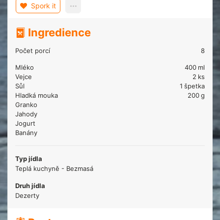
Spork it
Ingredience
Počet porcí
8
Mléko
400
ml
Vejce
2
ks
Sůl
1
špetka
Hladká mouka
200
g
Granko
Jahody
Jogurt
Banány
Typ jídla
Teplá kuchyně - Bezmasá
Druh jídla
Dezerty