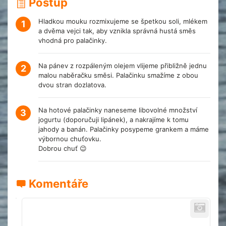
Postup
Hladkou mouku rozmixujeme se špetkou soli, mlékem
1
a dvěma vejci tak, aby vznikla správná hustá směs
vhodná pro palačinky.
Na pánev z rozpáleným olejem vlijeme přibližně jednu
2
malou naběračku směsi. Palačinku smažíme z obou
dvou stran dozlatova.
Na hotové palačinky naneseme libovolné množství
3
jogurtu (doporučuji lipánek), a nakrajíme k tomu
jahody a banán. Palačinky posypeme grankem a máme
výbornou chuťovku.
Dobrou chuť 😉
Komentáře