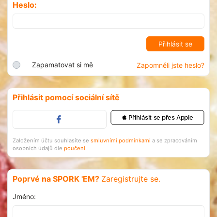
Heslo:
Zapamatovat si mě
Zapomněli jste heslo?
Přihlásit pomocí sociální sítě
 Přihlásit se přes Apple
Založením účtu souhlasíte se
smluvními podmínkami
a se zpracováním
osobních údajů dle
poučení
.
Poprvé na SPORK 'EM?
Zaregistrujte se.
Jméno: