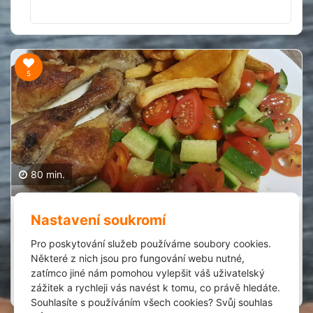
5
80 min.
Voňavé kuřecí paličky
Nastavení soukromí
Denisa Kronusová
1
Pro poskytování služeb používáme soubory cookies.
24.1.2022
Některé z nich jsou pro fungování webu nutné,
Extrémně jednoduchý a rychlý!
zatímco jiné nám pomohou vylepšit váš uživatelský
zážitek a rychleji vás navést k tomu, co právě hledáte.
Zobrazit recept
Spork it
Souhlasíte s používáním všech cookies? Svůj souhlas