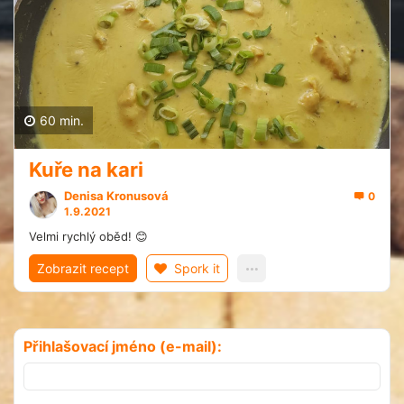
60 min.
Kuře na kari
Denisa Kronusová
0
1.9.2021
Velmi rychlý oběd! 😊
Zobrazit recept
Spork it
Přihlašovací jméno (e-mail):