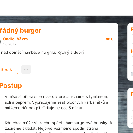
P
řádný burger
Ondřej Vávra
0
1.6.2017
 nad domácí hambáče na grilu. Rychlý a dobrý!
Spork it
Postup
P
V míse si připravíme maso, které smícháme s tymiánem,
solí a pepřem. Vypracujeme šest plochých karbanátků a
můžeme dát na gril. Grilujeme cca 5 minut.
Z
Kdo chce může si trochu opéct i hamburgerové housky. A
z
začneme skládat. Nejprve vezmeme spodní stranu