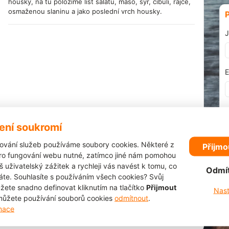
housky, na tu položíme list salátu, maso, sýr, cibuli, rajče,
osmaženou slaninu a jako poslední vrch housky.
J
E
H
ení soukromí
ování služeb používáme soubory cookies. Některé z
Přijmo
pro fungování webu nutné, zatímco jiné nám pomohou
š uživatelský zážitek a rychleji vás navést k tomu, co
Odmí
áte. Souhlasíte s používáním všech cookies? Svůj
žete snadno definovat kliknutím na tlačítko
Přijmout
Nast
ůžete používání souborů cookies
odmítnout
.
rmace