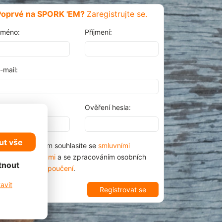
Poprvé na SPORK 'EM?
Zaregistrujte se.
méno:
Příjmení:
-mail:
eslo:
Ověření hesla:
ut vše
Přihlášením souhlasíte se
smluvními
podmínkami
a se zpracováním osobních
tnout
údajů dle
poučení
.
avit