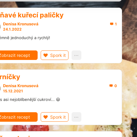
ňavé kuřecí paličky
Denisa Kronusová
1
24.1.2022
émně jednoduchý a rychlý!
Zobrazit recept
Spork it
rníčky
Denisa Kronusová
0
15.12.2021
s asi nejoblíbenější cukroví... 😃
Zobrazit recept
Spork it