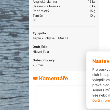
Anglická slanina
12
ks
Sezamová houska
6
ks
Pepř mletý
15
g
Tymián
10
g
Sůl
Typ jídla
Teplá kuchyně - Masitá
Druh jídla
Hlavní jídla
Nastav
Doba přípravy
20 min.
Pro poskyt
nich jsou 
Komentáře
vylepšit vá
právě hled
souhlas mů
vše
nebo m
Další info