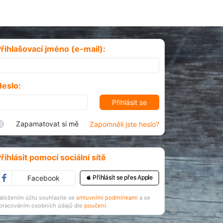
řihlašovací jméno (e-mail):
Heslo:
Zapamatovat si mě
Zapomněli jste heslo?
řihlásit pomocí sociální sítě
Facebook
 Přihlásit se přes Apple
aložením účtu souhlasíte se
smluvními podmínkami
a se
pracováním osobních údajů dle
poučení
.