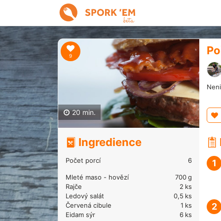
Po
9
Neni
20 min.
Ingredience
Počet porcí
6
1
Mleté maso - hovězí
700
g
Rajče
2
ks
Ledový salát
0,5
ks
Červená cibule
1
ks
2
Eidam sýr
6
ks