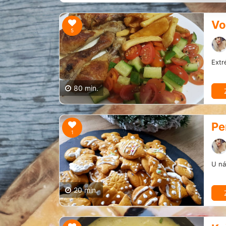
Vo
5
Extr
80 min.
Pe
1
U ná
20 min.