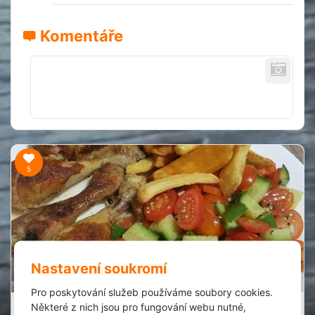
Komentáře
5
Nastavení soukromí
80 min.
Pro poskytování služeb používáme soubory cookies.
Voňavé kuřecí paličky
Některé z nich jsou pro fungování webu nutné,