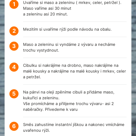
Uvaříme si maso a zeleninu ( mrkev, celer, petržel ).
1
Maso vaříme asi 30 minut
a zeleninu asi 20 minut.
Mezitím si uvaříme rýži podle návodu na obalu.
2
Maso a zeleninu si vyndáme z vývaru a necháme
3
trochu vystydnout.
Cibulku si nakrájíme na drobno, maso nakrájíme na
4
malé kousky a nakrájíme na malé kousky i mrkev, celer
a petržel.
Na pánvi na oleji zpěníme cibuli a přidáme maso,
5
kukuřici a zeleninu.
Vše promícháme a přilijeme trochu vývaru- asi 2
naběračky. Přivedeme k varu
Směs zahustíme instantní jíškou a nakonec vmícháme
6
uvařenou rýži.