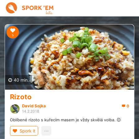
5
40 min.
Rizoto
David Sojka
0
14.2.2018
Oblíbené rizoto s kuřecím masem je vždy skvělá volba. 😊
Spork it