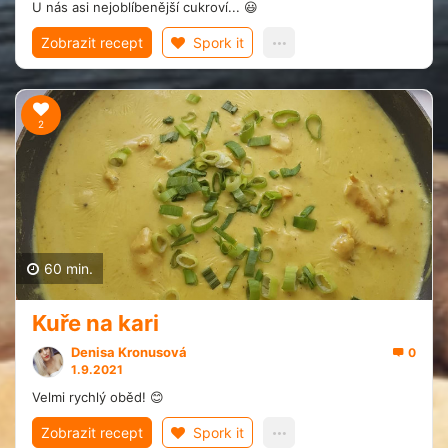
U nás asi nejoblíbenější cukroví... 😃
Zobrazit recept
Spork it
2
60 min.
Kuře na kari
Denisa Kronusová
0
1.9.2021
Velmi rychlý oběd! 😊
Zobrazit recept
Spork it