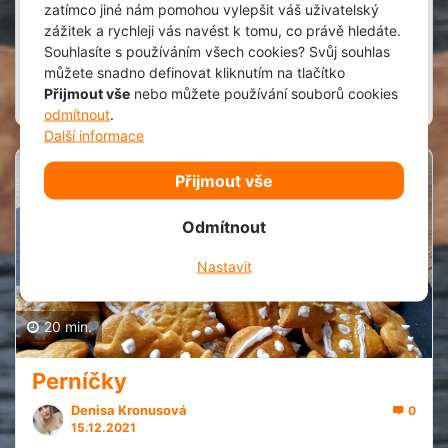
zatímco jiné nám pomohou vylepšit váš uživatelský
Denisa Kronusová
1
zážitek a rychleji vás navést k tomu, co právě hledáte.
24.1.2022
Souhlasíte s používáním všech cookies? Svůj souhlas
Extrémně jednoduchý a rychlý!
můžete snadno definovat kliknutím na tlačítko
Přijmout vše
nebo můžete používání souborů cookies
Zobrazit recept
Spork it
odmítnout
.
Další informace
Přijmout vše
1
Odmítnout
Nastavit
20 min.
Perníčky
Denisa Kronusová
0
15.12.2021