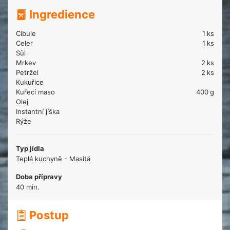
Ingredience
Cibule
1
ks
Celer
1
ks
Sůl
Mrkev
2
ks
Petržel
2
ks
Kukuřice
Kuřecí maso
400
g
Olej
Instantní jíška
Rýže
Typ jídla
Teplá kuchyně - Masitá
Doba přípravy
40 min.
Postup