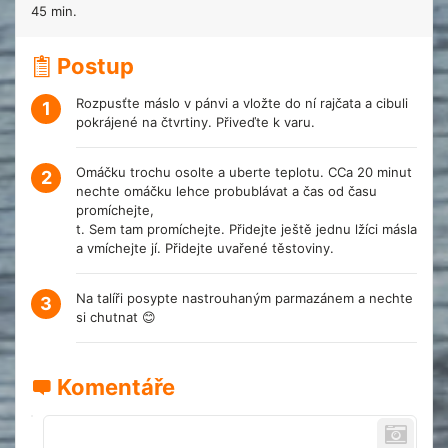
45 min.
Postup
Rozpusťte máslo v pánvi a vložte do ní rajčata a cibuli
1
pokrájené na čtvrtiny. Přiveďte k varu.
Omáčku trochu osolte a uberte teplotu. CCa 20 minut
2
nechte omáčku lehce probublávat a čas od času
promíchejte,
t. Sem tam promíchejte. Přidejte ještě jednu lžíci másla
a vmíchejte jí. Přidejte uvařené těstoviny.
Na talíři posypte nastrouhaným parmazánem a nechte
3
si chutnat 😊
Komentáře