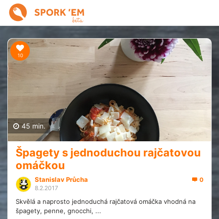
10
45 min.
Špagety s jednoduchou rajčatovou
omáčkou
Stanislav Průcha
0
8.2.2017
Skvělá a naprosto jednoduchá rajčatová omáčka vhodná na
špagety, penne, gnocchi, ...