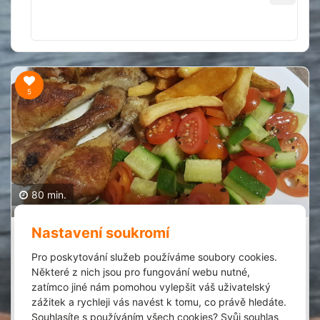
5
80 min.
Nastavení soukromí
Voňavé kuřecí paličky
Denisa Kronusová
1
Pro poskytování služeb používáme soubory cookies.
24.1.2022
Některé z nich jsou pro fungování webu nutné,
zatímco jiné nám pomohou vylepšit váš uživatelský
Extrémně jednoduchý a rychlý!
zážitek a rychleji vás navést k tomu, co právě hledáte.
Zobrazit recept
Spork it
Souhlasíte s používáním všech cookies? Svůj souhlas