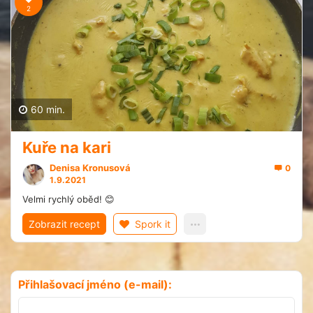
2
60 min.
Kuře na kari
Denisa Kronusová
0
1.9.2021
Velmi rychlý oběd! 😊
Zobrazit recept
Spork it
Přihlašovací jméno (e-mail):