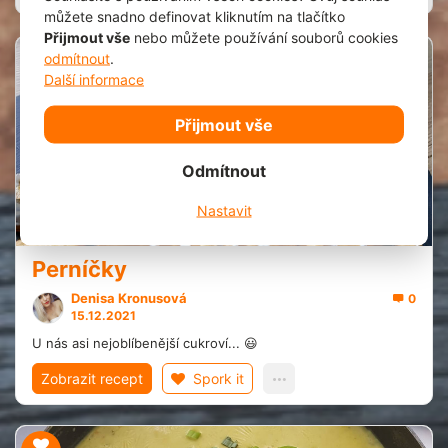
můžete snadno definovat kliknutím na tlačítko
Přijmout vše
nebo můžete používání souborů cookies
odmítnout
.
1
Další informace
Přijmout vše
Odmítnout
Nastavit
20 min.
Perníčky
Denisa Kronusová
0
15.12.2021
U nás asi nejoblíbenější cukroví... 😃
Zobrazit recept
Spork it