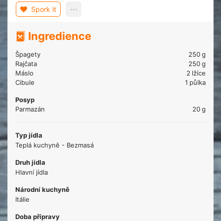
Spork it
Ingredience
Špagety
250
g
Rajčata
250
g
Máslo
2
lžíce
Cibule
1
půlka
Posyp
Parmazán
20
g
Typ jídla
Teplá kuchyně - Bezmasá
Druh jídla
Hlavní jídla
Národní kuchyně
Itálie
Doba přípravy