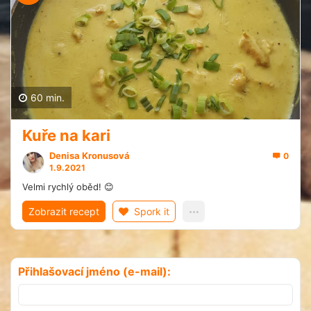
60 min.
Kuře na kari
Denisa Kronusová
0
1.9.2021
Velmi rychlý oběd! 😊
Zobrazit recept
Spork it
Přihlašovací jméno (e-mail):