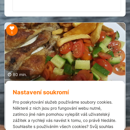
5
80 min.
Voňavé kuřecí paličky
Nastavení soukromí
Denisa Kronusová
1
Pro poskytování služeb používáme soubory cookies.
24.1.2022
Některé z nich jsou pro fungování webu nutné,
Extrémně jednoduchý a rychlý!
zatímco jiné nám pomohou vylepšit váš uživatelský
zážitek a rychleji vás navést k tomu, co právě hledáte.
Zobrazit recept
Spork it
Souhlasíte s používáním všech cookies? Svůj souhlas