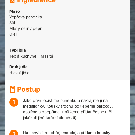
Maso
Vepřová panenka
Sůl
Mletý černý pepř
Olej
Typ jídla
Teplá kuchyně - Masitá
Druh jídla
Hlavní jídla
Postup
Jako první očistíme panenku a nakrájíme ji na
1
medailonky. Kousky trochu poklepeme paličkou,
osolíme a opepříme. (můžeme přidat česnek, či
jakékoli jiné koření dle chuti).
Na pánvi si rozehřejeme olej a přidáme kousky
2