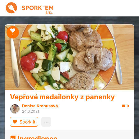
1
Vepřové medailonky z panenky
Denisa Kronusová
0
24.6.2021
Spork it
Ingredience