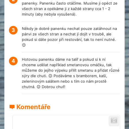
panenky. Panenku často otáčíme. Musíme ji opéct ze
všech stran a opékáme ji z každé strany cca 1 - 2
minuty (aby nebyla vysušená).
Někdy je dobré panenku nechat pouze zatáhnout na
3
pánvi ze všech stran a nechat jí dojít v troubě, ale
pokud si dáte pozor při restování, tak to není nutné.
😊
Hotovou panenku dáme na talíř a pokud si k ní
4
chceme udělat například smetanovou omáčku, tak
můžeme do jejího výpeku přilít smetanu a přidat různé
sýry dle chuti. 😊 Podáváme s bramborem, kaší,
zeleninovým salátem nebo s tím co nám prostě
chutná. 😊 Dobrou chuť!
Komentáře