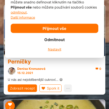
můžete snadno definovat kliknutím na tlačítko
Přijmout vše
nebo můžete používání souborů cookies
odmítnout
.
1
Další informace
Přijmout vše
Odmítnout
20 min.
Nastavit
Perníčky
Denisa Kronusová
0
15.12.2021
U nás asi nejoblíbenější cukroví... 😃
Zobrazit recept
Spork it
2